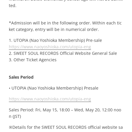
ted.
*Admission will be in the following order. Within each tic
ket category, entry will be in numerical order.
1. UTOPIA (Nao Yoshioka Membership) Pre-sale
https://www.naoyoshioka.com/utopia-eng
2. SWEET SOUL RECORDS Official Website General Sale
3. Other Ticket Agencies
Sales Period
•
UTOPIA (Nao Yoshioka Membership) Presale
https://www.naoyoshioka.com/utopia-eng
Sales Period:
Fri, May 15, 18:00 – Wed, May 20, 12:00 noo
n (JST)
※Details for the SWEET SOUL RECORDS official website sa