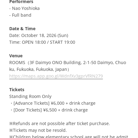
Performers
- Nao Yoshioka
- Full band
Date & Time
Date: October 18, 2026 (Sun)
Time: OPEN 18:00 / START 19:00
Venue
ROOMS（3F Daimyo ONO Building, 2-1-50 Daimyo, Chuo
ku, Fukuoka, Fukuoka, Japan）
https://maps.app.goo.gl/WdnfXv3gprVfRN279
Tickets
Standing Room Only
・[Advance Tickets] ¥6,000 + drink charge
・[Door Tickets] ¥6,500 + drink charge
※Refunds are not possible after ticket purchase.
※Tickets may not be resold.
※Children below elementary school age will not be admit