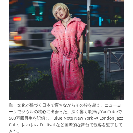
単一文化が根づく日本で育ちながらその枠を越え、ニューヨ
ークでソウルの核心に出会った。深く響く歌声はYouTubeで
500万回再生を記録し、Blue Note New York や London Jazz
Cafe、Java Jazz Festival など国際的な舞台で観客を魅了して
きた。