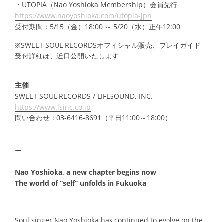
・UTOPIA（Nao Yoshioka Membership）会員先行
https://www.naoyoshioka.com/utopia-jpn
受付期間：5/15（金）18:00 ～ 5/20（水）正午12:00
※
SWEET SOUL RECORDSオフィシャル販売、プレイガイド
受付詳細は、近日公開いたします
主催
SWEET SOUL RECORDS
/ LIFESOUND, INC.
https://www.lsinc.co.jp
問い合わせ：03-6416-8691（平日11:00～18:00）
ー
Nao Yoshioka, a new chapter begins now
The world of “self” unfolds in Fukuoka
Soul singer Nao Yoshioka has continued to evolve on the