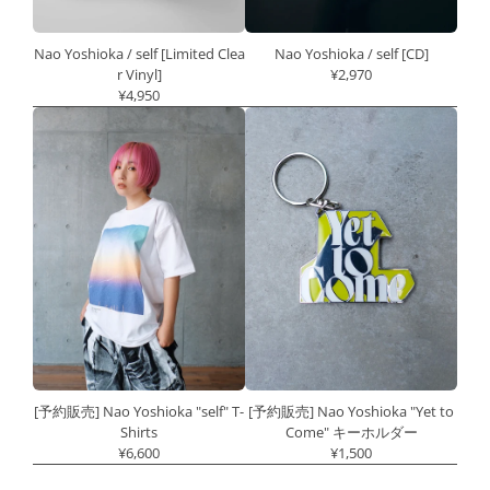
Nao Yoshioka / self [Limited Clea
Nao Yoshioka / self [CD]
r Vinyl]
¥2,970
¥4,950
[予約販売] Nao Yoshioka "self" T-
[予約販売] Nao Yoshioka "Yet to
Shirts
Come" キーホルダー
¥6,600
¥1,500