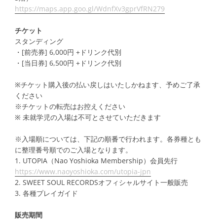
https://maps.app.goo.gl/WdnfXv3gprVfRN279
チケット
スタンディング
・[前売券] 6,000円 +ドリンク代別
・[当日券] 6,500円 +ドリンク代別
※チケット購入後の払い戻しはいたしかねます、予めご了承
ください
※チケットの転売はお控えください
※
未就学児
の入場は不可とさせていただきます
※入場順については、下記の順番で行われます。各券種とも
に整理番号順でのご入場となります。
1. UTOPIA（Nao Yoshioka Membership）会員先行
https://www.naoyoshioka.com/utopia-jpn
2. SWEET SOUL RECORDSオフィシャルサイト一般販売
3. 各種プレイガイド
販売期間