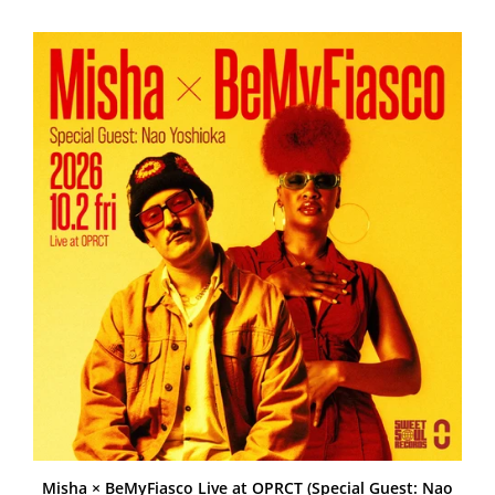
Misha × BeMyFiasco Live at OPRCT (Special Guest: Nao