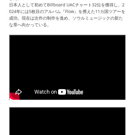
日本人として初めてBillboard UACチャート32位を獲得し、2
024年には5枚目のアルバム『Flow』を携えた11カ国ツアーを
成功。現在は次作の制作を進め、ソウルミュージックの新た
な章へ向かっている。