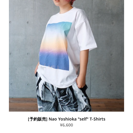
[予約販売] Nao Yoshioka "self" T-Shirts
¥6,600